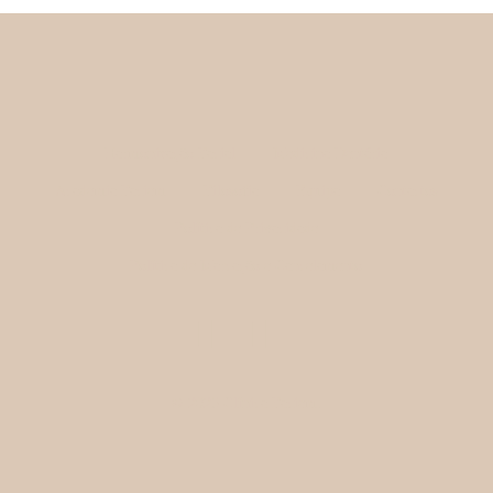
Harmonização Facial
Medicina Dentária
Academia Faciem
Filosofia
Equipa
Contactos
Política de Privacidade
Política de Marcação e Cancelamento
© 2025 Clínica Faciem.