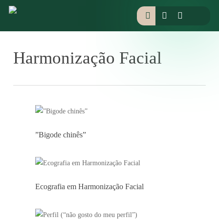
Skip
facebook
instagram
houzz
to
pesquisar
main
content
Harmonização Facial
”Bigode chinês”
Ecografia em Harmonização Facial