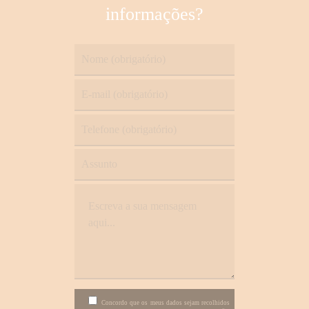
definitiva!
informações?
incluir alterações sensitivas da face, sorriso
Os ensaios clínicos efetuados demonstram que a
assimétrico e até necrose cutânea. De salientar
maioria dos pacientes tratados com este
que se trata de um medicamento sujeito a receita
medicamente obtêm resultados visíveis entre 2 a
médica.
4 sessões. O número de injeções é adaptado de
forma personalizada à distribuição da gordura
submentoniana do paciente, bem como aos
objetivos do tratamento.
No máximo podem ser administradas até 6
sessões de tratamentos, sendo recomendável um
intervalo mínimo de 1 mês entre cada sessão.
Concordo que os meus dados sejam recolhidos