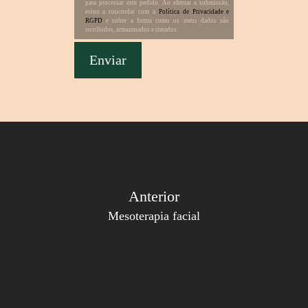
para processar este pedido. Ao efetuar a submissão,
estou a concordar com a
Política de Privacidade e
RGPD
e sobre a forma como os meus dados são
recolhidos, armazenados e tratados.
Anterior
Mesoterapia facial