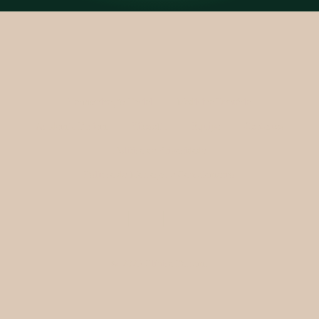
Harmonização Facial
Medicina Dentária
Academia Faciem
Filosofia
Equipa
Contactos
Política de Privacidade
Política de Marcação e Cancelamento
© 2025 Clínica Faciem.