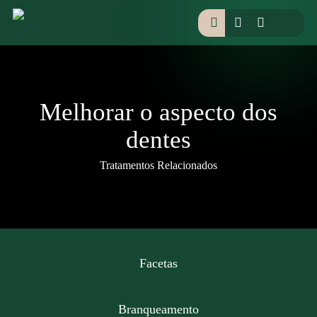
Skip
facebook
instagram
houzz
to
pesquisar
main
content
Melhorar o aspecto dos
dentes
Tratamentos Relacionados
Facetas
Branqueamento