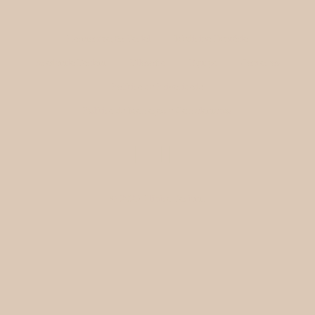
Harmonização Facial
Medicina Dentária
Academia Faciem
Filosofia
Equipa
Contactos
Política de Privacidade
Política de Marcação e Cancelamento
© 2025 Clínica Faciem.