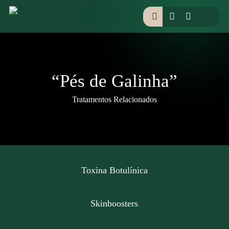
Skip
facebook
instagram
houzz
to
pesquisar
main
content
“Pés de Galinha”
Tratamentos Relacionados
Toxina Botulínica
Skinboosters