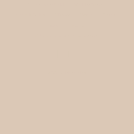
Harmonização Facial
Medicina Dentária
Academia Faciem
Filosofia
Equipa
Contactos
Política de Privacidade
Política de Marcação e Cancelamento
© 2025 Clínica Faciem.